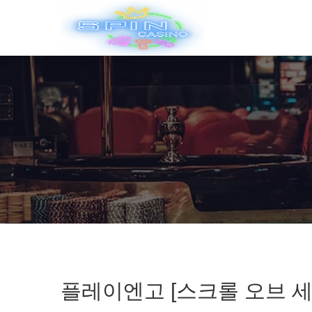
플레이엔고 [스크롤 오브 세