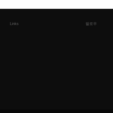
Links
팔로우