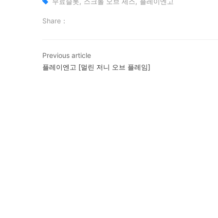
무료슬롯
스크롤 오브 세스
플레이엔고
Share：
Previous article
플레이엔고 [멀린 저니 오브 플레임]