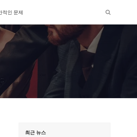
반적인 문제
최근 뉴스