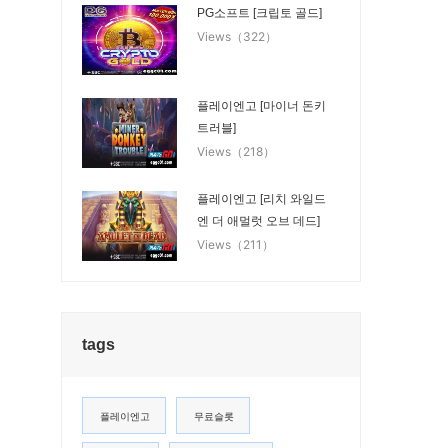
PG소프트 [크립토 골드]
Views（322）
플레이엔고 [마이너 돈키
트러블]
Views（218）
플레이엔고 [리치 와일드
엔 더 애멀럿 오브 데드]
Views（211）
tags
플레이엔고
무료슬롯