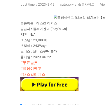
post time：2023-9-12
category：
슬롯사이트
Vi
슬롯이름 : 래스컬 리치스
공급사 : 플레이엔고 [Play’n Go]
RTP : N/A
맥스윈 : x9,000배
벳웨이 : 243Ways
보너스 : 보너스구매 불가
출시일 : 2023.06.22
#무료슬롯
#플레이엔고
#래스컬리치스