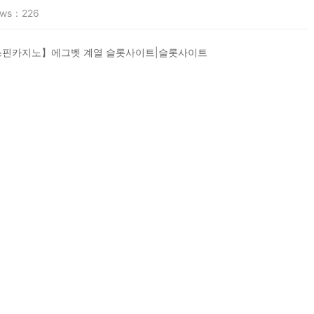
ews：226