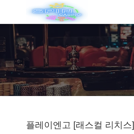
플레이엔고 [래스컬 리치스