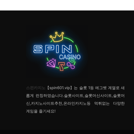
스핀카지노
【spin601.vip】는 슬롯 1등 에그벳 계열로 새
롭게 런칭하였습니다.슬롯사이트,슬롯머신사이트,슬롯머
신,카지노사이트추천,온라인카지노등 먹튀없는 다양한
게임을 즐기세요!