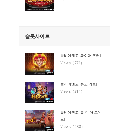
슬롯사이트
플레이엔고 [파이어 조커]
Views（271）
플레이엔고 [휴고 카트]
Views（214）
플레이엔고 [불 인 어 로데
오]
Views（238）