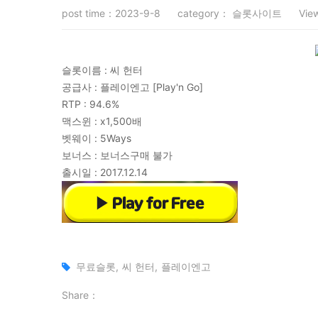
post time：2023-9-8
category：
슬롯사이트
Vie
슬롯이름 : 씨 헌터
공급사 : 플레이엔고 [Play'n Go]
RTP : 94.6%
맥스윈 : x1,500배
벳웨이 : 5Ways
보너스 : 보너스구매 불가
출시일 : 2017.12.14
무료슬롯
씨 헌터
플레이엔고
Share：