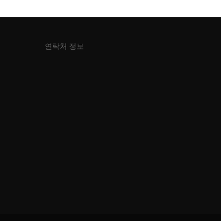
연락처 정보