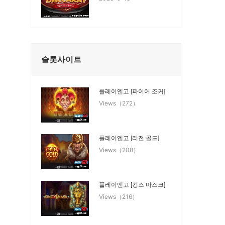
슬롯사이트
플레이엔고 [파이어 조커]
Views（272）
플레이엔고 [리전 골드]
Views（208）
플레이엔고 [킹스 마스크]
Views（216）