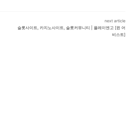
next article
슬롯사이트, 카지노사이트, 슬롯커뮤니티 | 플레이엔고 [윈 어
비스트]