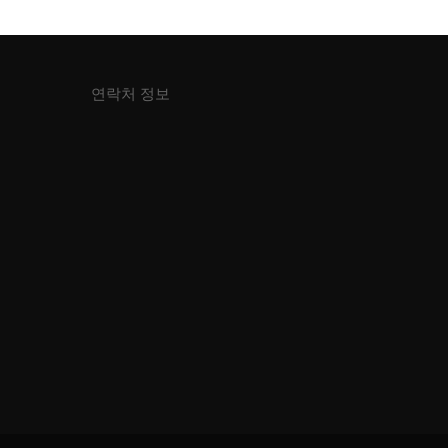
연락처 정보