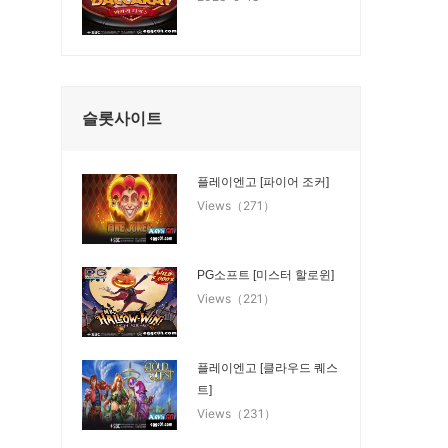
슬롯사이트
플레이엔고 [파이어 조커]
Views（271）
PG소프트 [미스터 할로윈]
Views（221）
플레이엔고 [클라우드 퀘스
트]
Views（231）