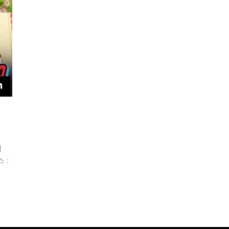
]
스 :