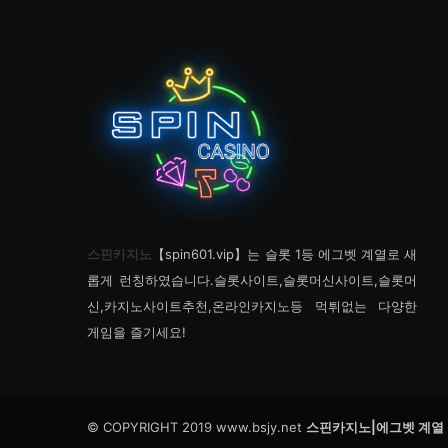
스핀카지노
【spin601.vip】는 슬롯 1등 에그벳 계열로 새
롭게 런칭하였습니다.슬롯사이트,슬롯머신사이트,슬롯머
신,카지노사이트추천,온라인카지노등 먹튀없는 다양한
게임을 즐기세요!
© COPYRIGHT 2019 www.bsjy.net
스핀카지노|에그벳 계열