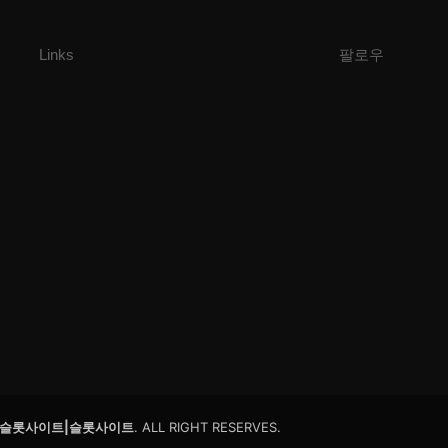
Links
팔로우
 슬롯사이트|슬롯사이트
. ALL RIGHT RESERVES.