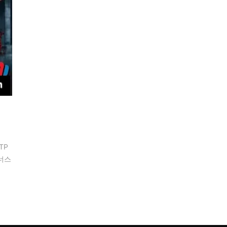
TP
보너스