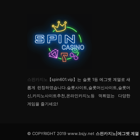
스핀카지노
【spin601.vip】는 슬롯 1등 에그벳 계열로 새
롭게 런칭하였습니다.슬롯사이트,슬롯머신사이트,슬롯머
신,카지노사이트추천,온라인카지노등 먹튀없는 다양한
게임을 즐기세요!
© COPYRIGHT 2019 www.bsjy.net
스핀카지노|에그벳 계열