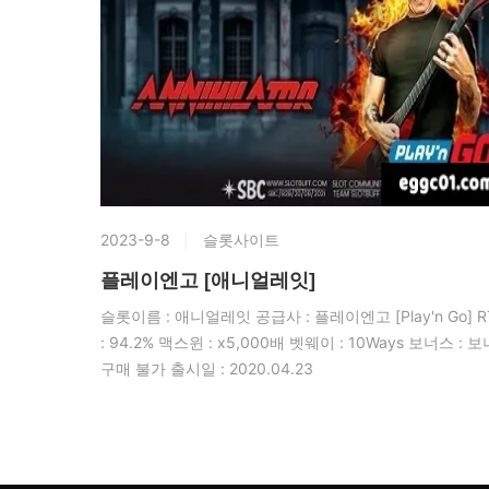
2023-9-8
슬롯사이트
플레이엔고 [애니얼레잇]
슬롯이름 : 애니얼레잇 공급사 : 플레이엔고 [Play'n Go] R
: 94.2% 맥스윈 : x5,000배 벳웨이 : 10Ways 보너스 : 
구매 불가 출시일 : 2020.04.23