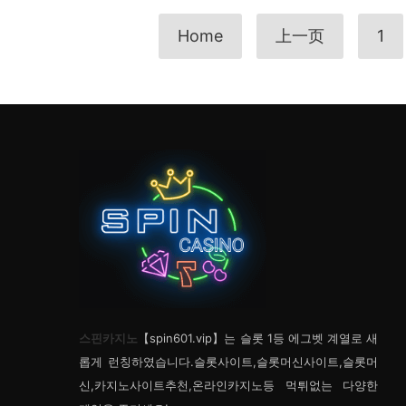
Home
上一页
1
스핀카지노
【spin601.vip】는 슬롯 1등 에그벳 계열로 새
롭게 런칭하였습니다.슬롯사이트,슬롯머신사이트,슬롯머
신,카지노사이트추천,온라인카지노등 먹튀없는 다양한