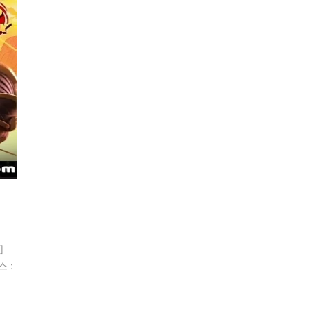
]
스 :