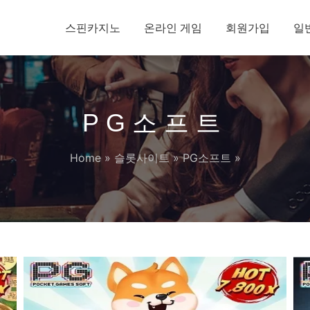
스핀카지노
온라인 게임
회원가입
일
PG소프트
Home
»
슬롯사이트
»
PG소프트
»