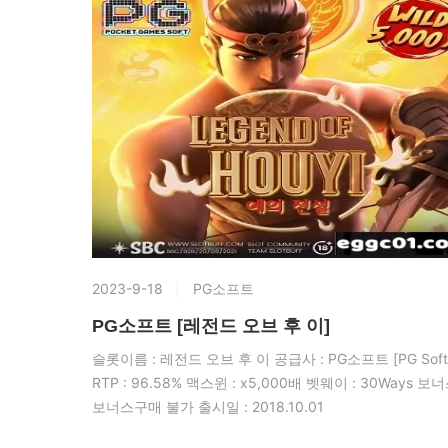
2023-9-18
PG소프트
PG소프트 [레전드 오브 후 이]
슬롯이름 : 레전드 오브 후 이 공급사 : PG소프트 [PG Soft
RTP : 96.58% 맥스윈 : x5,000배 벳웨이 : 30Ways 보너
보너스구매 불가 출시일 : 2018.10.01