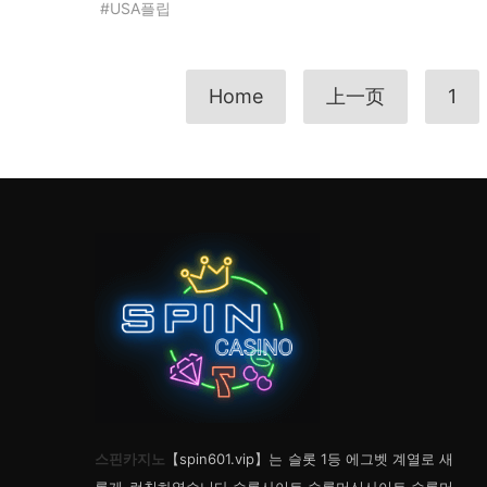
#USA플립
Home
上一页
1
스핀카지노
【spin601.vip】는 슬롯 1등 에그벳 계열로 새
롭게 런칭하였습니다.슬롯사이트,슬롯머신사이트,슬롯머