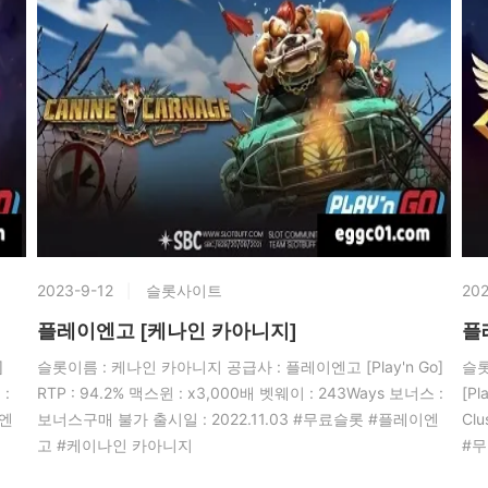
2023-9-12
슬롯사이트
202
플레이엔고 [케나인 카아니지]
플
]
슬롯이름 : 케나인 카아니지 공급사 : 플레이엔고 [Play'n Go]
슬롯
 :
RTP : 94.2% 맥스윈 : x3,000배 벳웨이 : 243Ways 보너스 :
[Pl
이엔
보너스구매 불가 출시일 : 2022.11.03 #무료슬롯 #플레이엔
Cl
고 #케이나인 카아니지
#무