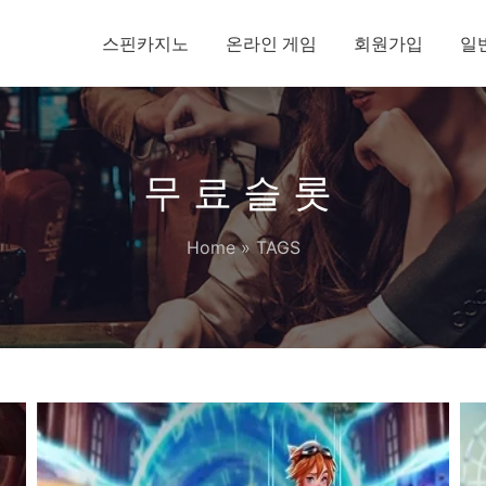
스핀카지노
온라인 게임
회원가입
일
무료슬롯
Home
» TAGS