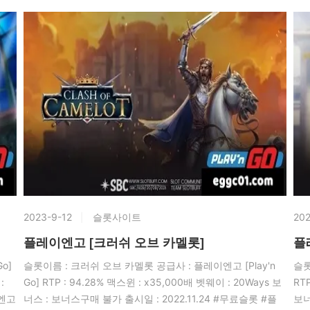
2023-9-12
슬롯사이트
202
플레이엔고 [크러쉬 오브 카멜롯]
플
o]
슬롯이름 : 크러쉬 오브 카멜롯 공급사 : 플레이엔고 [Play'n
슬롯
:
Go] RTP : 94.28% 맥스윈 : x35,000배 벳웨이 : 20Ways 보
RT
이엔고
너스 : 보너스구매 불가 출시일 : 2022.11.24 #무료슬롯 #플
보너